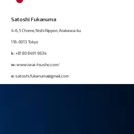
Satoshi Fukanuma
4-6, 5 Chome, Nishi Nippori, Arakawa-ku
116-0013 Tokyo
k:
+81 80 8491 9634
w:
www.iwai-tsusho.com/
e:
satoshi.fukanuma@gmail.com