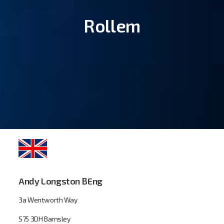
Rollem
Andy Longston BEng
3a Wentworth Way
S75 3DH Barnsley