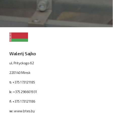
Walerij Sajko
ul. Prityckogo 62
220140 Minsk
t:
+375 173121185
k:
+375 296601931
f:
+375 173121186
w:
www.btes.by