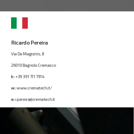
Ricardo Pereira
Via De Magistris, 8
26010 Bagnolo Cremasco
k:
+39 391 711 7914
w:
www.crematech.it/
e:
r.pereira@crematech.it