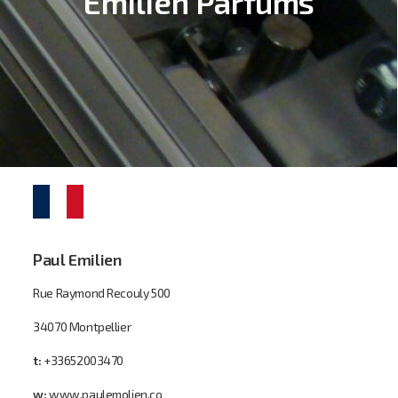
Emilien Parfums
Paul Emilien
Rue Raymond Recouly 500
34070 Montpellier
t:
+33652003470
w:
www.paulemolien.co