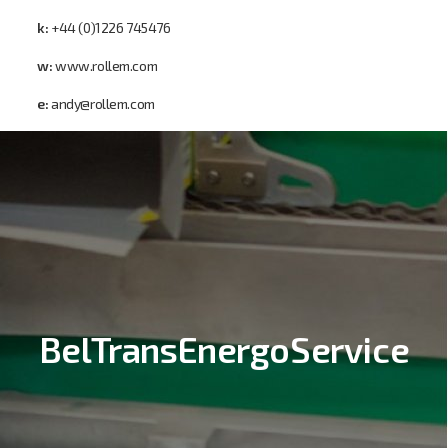
k:
+44 (0)1226 745476
w:
www.rollem.com
e:
andy@rollem.com
BelTransEnergoService