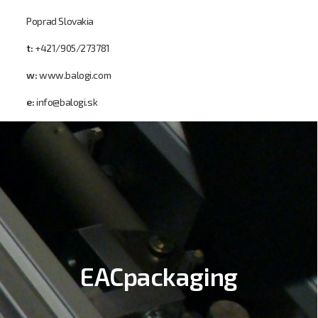
Poprad Slovakia
t:
+421/905/273781
w:
www.balogi.com
e:
info@balogi.sk
EACpackaging